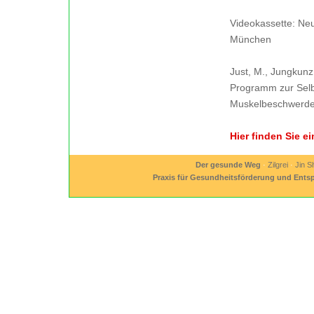
Videokassette: Neu
München
Just, M., Jungkunz
Programm zur Selbs
Muskelbeschwerd
Hier finden Sie 
Der gesunde Weg
·
Zilgrei
·
Jin S
Praxis für Gesundheitsförderung und Ent