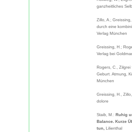
ganzheitliches Sel
Zillo, A.; Greissin
durch eine kombini
Verlag München
Greissing, H.; Rog
Verlag bei Goldma
Rogers, C., Zilgre
Geburt. Atmung, K
München
Greissing, H., Zillo
dolore
Staib, M.:
Ruhig un
Balance. Kurze Ü
tun,
Lilienthal